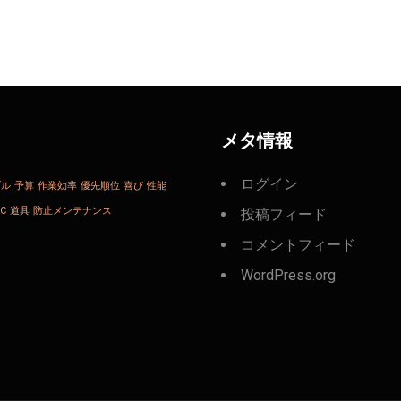
メタ情報
ログイン
ブル
予算
作業効率
優先順位
喜び
性能
C
道具
防止メンテナンス
投稿フィード
コメントフィード
WordPress.org