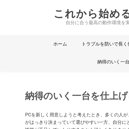
Skip
これから始め
to
content
自分に合う最高の動作環境を
ホーム
トラブルを防いで長く
納得のいく一
納得のいく一台を仕上げ
PCを新しく用意しようと考えたとき、多くの人が
がはっきり決まっていて選びやすい一方、自分に