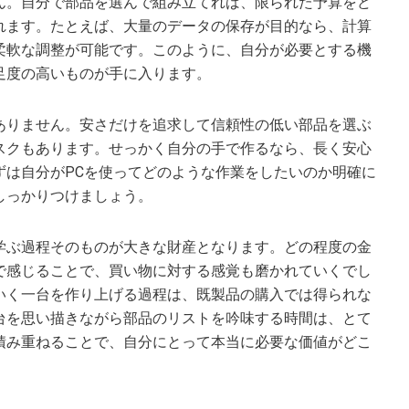
ん。自分で部品を選んで組み立てれば、限られた予算をど
れます。たとえば、大量のデータの保存が目的なら、計算
柔軟な調整が可能です。このように、自分が必要とする機
足度の高いものが手に入ります。
ありません。安さだけを追求して信頼性の低い部品を選ぶ
スクもあります。せっかく自分の手で作るなら、長く安心
ずは自分がPCを使ってどのような作業をしたいのか明確に
しっかりつけましょう。
学ぶ過程そのものが大きな財産となります。どの程度の金
で感じることで、買い物に対する感覚も磨かれていくでし
いく一台を作り上げる過程は、既製品の購入では得られな
台を思い描きながら部品のリストを吟味する時間は、とて
積み重ねることで、自分にとって本当に必要な価値がどこ