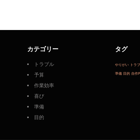
カテゴリー
タグ
トラブル
やりがい
トラ
準備
目的
自作P
予算
作業効率
喜び
準備
目的